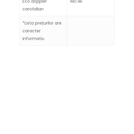
Eco doppler
180 lei
carotidian
*Lista prețurilor are
caracter
informativ.