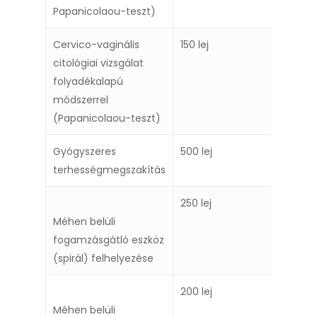
Papanicolaou-teszt)
Cervico-vaginális
150 lej
citológiai vizsgálat
folyadékalapú
módszerrel
(Papanicolaou-teszt)
Gyógyszeres
500 lej
terhességmegszakítás
250 lej
Méhen belüli
fogamzásgátló eszköz
(spirál) felhelyezése
200 lej
Méhen belüli