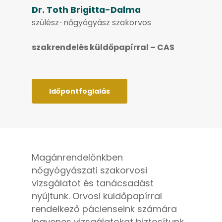
Dr. Toth Brigitta-Dalma
szülész-nőgyógyász szakorvos
szakrendelés küldőpapírral – CAS
Időpontfoglalás
Magánrendelőnkben
nőgyógyászati szakorvosi
vizsgálatot és tanácsadást
nyújtunk. Orvosi küldőpapírral
rendelkező pácienseink számára
ingyenes vizsgálatokat biztosítunk.