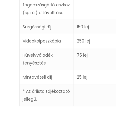
fogamzásgátló eszköz
(spirál) eltávolítása
Sürgősségi díj
150 lej
Videokolposzkópia
250 lej
Hüvelyváladék
75 lej
tenyésztés
Mintavételi díj
25 lej
* Az árlista tájékoztató
jellegű.