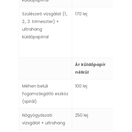
Szülészeti vizsgálat (1.,
170 lej
2., 3. trimeszter) +
ultrahang
küldőpapírral
Ár küldőpapír
nélkül
Méhen belüli
100 lej
fogamzásgátló eszköz
(spirál)
Nőgyógyászati
250 lej
vizsgálat + ultrahang