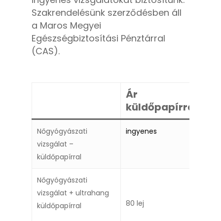
Szakrendelésünk szerződésben áll
a Maros Megyei
Egészségbiztosítási Pénztárral
(CAS).
Ár
küldőpapírral
Nőgyógyászati
ingyenes
vizsgálat –
küldőpapírral
Nőgyógyászati
vizsgálat + ultrahang
80 lej
küldőpapírral