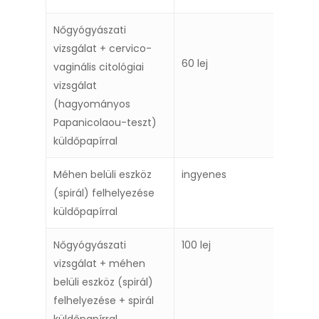
Nőgyógyászati
vizsgálat + cervico-
60 lej
vaginális citológiai
vizsgálat
(hagyományos
Papanicolaou-teszt)
küldőpapírral
Méhen belüli eszköz
ingyenes
(spirál) felhelyezése
küldőpapírral
Nőgyógyászati
100 lej
vizsgálat + méhen
belüli eszköz (spirál)
felhelyezése + spirál
küldőpapírral