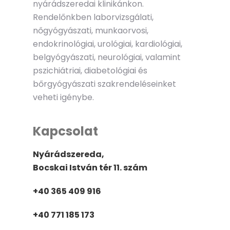
nyárádszeredai klinikánkon.
Rendelőnkben laborvizsgálati,
nőgyógyászati, munkaorvosi,
endokrinológiai, urológiai, kardiológiai,
belgyógyászati, neurológiai, valamint
pszichiátriai, diabetológiai és
bőrgyógyászati szakrendeléseinket
veheti igénybe.
Kapcsolat
Nyárádszereda,
Bocskai István tér 11. szám
+40 365 409 916
+40 771 185 173